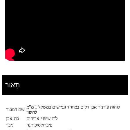
תֵאוּר
לוחות פורניר אבן דקים במיוחד וגמישים במשקל 1 מ"מ
שם המוצר
לחיפוי
לוח שיש / אריחים
סוג אבן
פיברגלס/כותנה
גיבוי