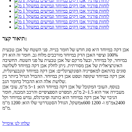
תיאור קצר:
אבן דקה במיוחד היא סוג חדש של חומר בנייה. פני השטח של אבן טבעית
100% וציפוי האבן הדק במיוחד מורכבים מלוח גב. חומר זה הוא דק
במיוחד, קל במיוחד, ובעל מרקם של אבן טבעית על פני השטח. החשיבה
האינרציאלית של אבן מסורתית. ניתן לחלק אבן דקה במיוחד לשלושה
סוגים בהתאם למאפייניה הפונקציונליים: אבן דקה במיוחד קונבנציונלית,
אבן דקה במיוחד שקופה וטפט אבן דק במיוחד. ההבדל הגדול ביותר בין
שלושת אלה הוא ההבדל בחומר הגב.
בנוסף, העובי המקובל של אבן דקה במיוחד הוא: 1~5 מ"מ, עובי אבן
מעבירה אור הוא 1.5~2 מ"מ, המפרט הספציפיים והרכב המבנה, חומר
הגיבוי של אבן דקה במיוחד הוא כותנה ופיברגלס, גמיש במיוחד וקל
משקל, הגודל הסטנדרטי שלו הוא: 1200 מ"מx600 מ"מ ו- 1200x2400
מ"מ.
שלחו לנו אימייל