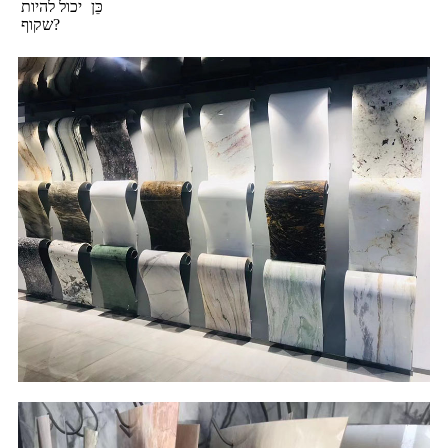
כֵּן
יכול להיות
שקוף?