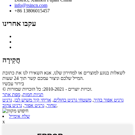
info@rsincn.com
+86 13806015457
עקבו אחרינו
חֲקִירָה
לשאלות בנוגע למוצרים או למחירון שלנו, אנא השאירו לנו את כתובת
המייל שלכם וניצור עמכם קשר תוך 24 שעות.
בירור עכשיו
© זכויות יוצרים - 2010-2021: כל הזכויות שמורות.
תגיות חמות
,
מפת אתר
גרניט אפור בהיר
,
משטחי גרניט כחולים
,
אריחי קיר משיש לבן
,
גרניט
,
שחור
,
גרניט אפור
,
גרניט צהוב
שלח אימייל
x