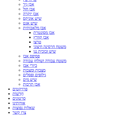
אֶבֶן גִיר
אבן חול
אבן יוקרה
שיש אוניקס
שיש אגט
אבן מלאכותית
אבן מסונטרת
אבן קוורץ
טרצו
משטח חרסינה חיצוני
שיש זכוכית ננו
פסיפס אבן
משטח עבודה ושולחן עבודה
כיורי אבן
מצבות ומצבות
גילופים ופסלים
שיש מים
אבן תרבות
פרויקטים
חֲדָשׁוֹת
סרטונים
אודותינו
שאלות נפוצות
צרו קשר