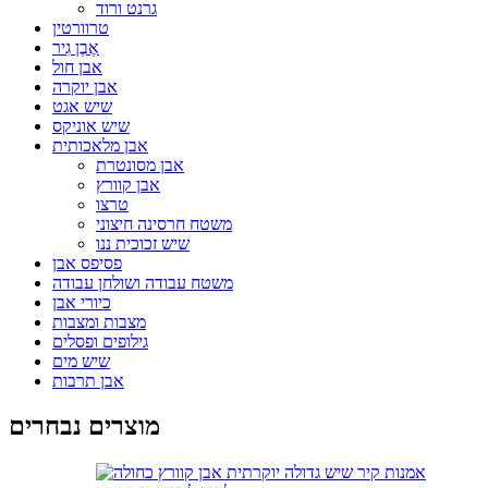
גרנט ורוד
טרוורטין
אֶבֶן גִיר
אבן חול
אבן יוקרה
שיש אגט
שיש אוניקס
אבן מלאכותית
אבן מסונטרת
אבן קוורץ
טרצו
משטח חרסינה חיצוני
שיש זכוכית ננו
פסיפס אבן
משטח עבודה ושולחן עבודה
כיורי אבן
מצבות ומצבות
גילופים ופסלים
שיש מים
אבן תרבות
מוצרים נבחרים