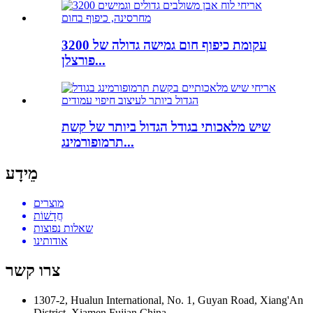
3200 עקומת כיפוף חום גמישה גדולה של
פורצלן...
שיש מלאכותי בגודל הגדול ביותר של קשת
תרמופורמינג...
מֵידָע
מוצרים
חֲדָשׁוֹת
שאלות נפוצות
אודותינו
צרו קשר
1307-2, Hualun International, No. 1, Guyan Road, Xiang'An
District, Xiamen Fujian China