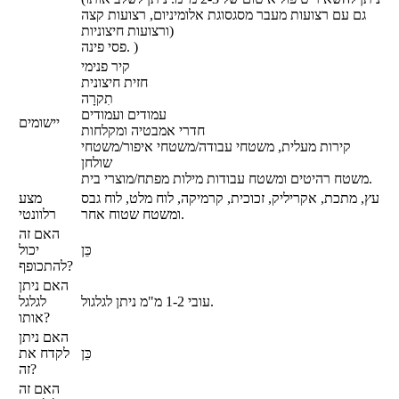
גם עם רצועות מעבר מסגסוגת אלומיניום, רצועות קצה
ורצועות חיצוניות)
פסי פינה. )
קיר פנימי
חזית חיצונית
תִקרָה
עמודים ועמודים
יישומים
חדרי אמבטיה ומקלחות
קירות מעלית, משטחי עבודה/משטחי איפור/משטחי
שולחן
משטח רהיטים ומשטח עבודות מילות מפתח/מוצרי בית.
עץ, מתכת, אקריליק, זכוכית, קרמיקה, לוח מלט, לוח גבס
מצע
ומשטח שטוח אחר.
רלוונטי
האם זה
כֵּן
יכול
להתכופף?
האם ניתן
עובי 1-2 מ"מ ניתן לגלגול.
לגלגל
אותו?
האם ניתן
כֵּן
לקדח את
זה?
האם זה