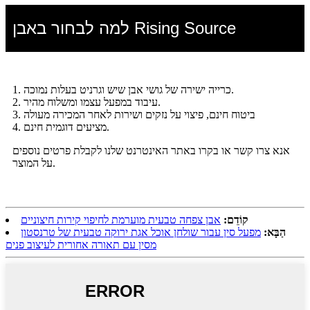
למה לבחור באבן Rising Source
1. כרייה ישירה של גושי אבן שיש וגרניט בעלות נמוכה.
2. עיבוד במפעל עצמו ומשלוח מהיר.
3. ביטוח חינם, פיצוי על נזקים ושירות לאחר המכירה מעולה
4. מציעים דוגמית חינם.
אנא צרו קשר או בקרו באתר האינטרנט שלנו לקבלת פרטים נוספים
על המוצר.
קוֹדֵם:
אבן צפחה טבעית מוערמת לחיפוי קירות חיצוניים
הַבָּא:
מפעל סין עבור שולחן אוכל אגת ירוקה טבעית של טרנסטון
מסין עם תאורה אחורית לעיצוב פנים