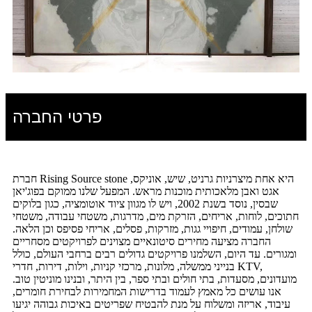
פרטי החברה
חברת Rising Source stone היא אחת מיצרניות גרניט, שיש, אוניקס,
אגט ואבן מלאכותית מוכנות מראש. המפעל שלנו ממוקם בפוג'יאן
שבסין, נוסד בשנת 2002, ויש לו מגוון ציוד אוטומציה, כגון בלוקים
חתוכים, לוחות, אריחים, הזרקת מים, מדרגות, משטחי עבודה, משטחי
שולחן, עמודים, חיפויי גגות, מזרקות, פסלים, אריחי פסיפס וכן הלאה.
החברה מציעה מחירים סיטונאיים מצוינים לפרויקטים מסחריים
ומגורים. עד היום, השלמנו פרויקטים גדולים רבים ברחבי העולם, כולל
בנייני ממשלה, מלונות, מרכזי קניות, וילות, דירות, חדרי KTV,
מועדונים, מסעדות, בתי חולים ובתי ספר, בין היתר, ובנינו מוניטין טוב.
אנו עושים כל מאמץ לעמוד בדרישות המחמירות לבחירת חומרים,
עיבוד, אריזה ומשלוח על מנת להבטיח שפריטים באיכות גבוהה יגיעו