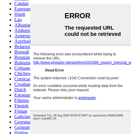
Catalan
Esperanto
Hindi
Lao
Albanian
Amharic
Armenian
Azerbaijani
Belarusian
Bengali
Bosnian
Bulgarian
Cebuano
Chichewa
Corsican
Croatian
Dutch
Estonian
Filipino
Finnish
Frisian
Galician
Georgian
Gujarati
Haitian