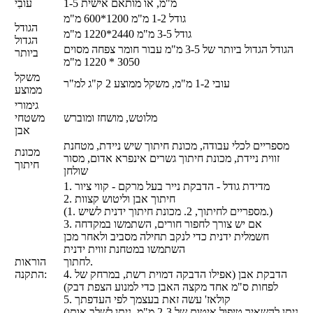
1-5 מ"מ, או מותאם אישית
עוֹבִי
גודל 1-2 מ"מ 1200*600 מ"מ
הגודל
גודל 3-5 מ"מ 2440*1220 מ"מ
הגדול
הגודל הגדול ביותר של 3-5 מ"מ עבור חומר צפחה מסוים
ביותר
3050 * 1220 מ"מ
משקל
עובי 1-2 מ"מ, משקל ממוצע 2 ק"ג למ"ר
ממוצע
גימורי
מלוטש, מושחז ומוברש
משטחי
אבן
מספריים לכלי עבודה, מכונת חיתוך שיש ניידת, מטחנת
מכונת
זווית ניידת, מכונת חיתוך גשרים אינפרא אדום, מסור
חיתוך
שולחן
1. מדידת גודל - הדבקת נייר בעל מרקם - קווי ציור
2. חיתוך אבן וליטוש קצוות
(1. מספריים לחיתוך, 2. מכונת חיתוך ידנית לשיש.)
3. אם יש צורך לחפור חורים, השתמשו במקדחה
חשמלית ידנית כדי לנקב תחילה מסביב ולאחר מכן
השתמשו במטחנת זווית ידנית
לחתוך.
הוראות
4. הדבקת אבן (אפילו הדבקה דמוית רשת, במרחק של
התקנה:
לפחות ס"מ אחד מקצה האבן כדי למנוע הצפת דבק)
5. קולאז' עשה זאת בעצמך לפי העדפתך
(ניתן להשאיר טיפול איטום של 2-3 מ"מ. ניתן לשלב אותו