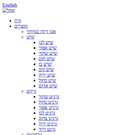
English
בַּיִת
מוצרים
אבן דקה במיוחד
שַׁיִשׁ
שיש לבן
שיש אפור
שיש שחור
שיש חום
שיש בז'
שיש זהב
שיש ירוק
שיש כחול
שיש אדום
גרָנִיט
גרניט שחור
גרניט כחול
גרניט אפור
גרניט לבן
גרניט צהוב
גרניט ירוק
גרנט ורוד
טרוורטין