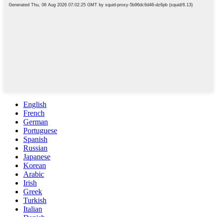
English
French
German
Portuguese
Spanish
Russian
Japanese
Korean
Arabic
Irish
Greek
Turkish
Italian