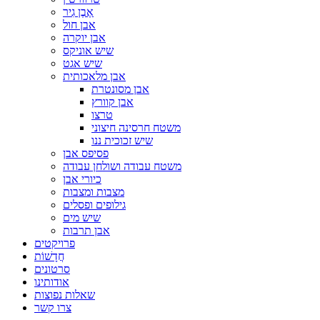
אֶבֶן גִיר
אבן חול
אבן יוקרה
שיש אוניקס
שיש אגט
אבן מלאכותית
אבן מסונטרת
אבן קוורץ
טרצו
משטח חרסינה חיצוני
שיש זכוכית ננו
פסיפס אבן
משטח עבודה ושולחן עבודה
כיורי אבן
מצבות ומצבות
גילופים ופסלים
שיש מים
אבן תרבות
פרויקטים
חֲדָשׁוֹת
סרטונים
אודותינו
שאלות נפוצות
צרו קשר