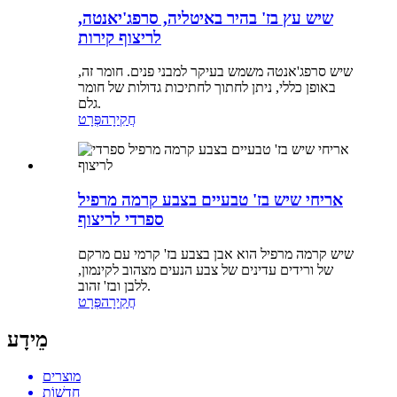
שיש עץ בז' בהיר באיטליה, סרפג'יאנטה,
לריצוף קירות
שיש סרפג'אנטה משמש בעיקר למבני פנים. חומר זה,
באופן כללי, ניתן לחתוך לחתיכות גדולות של חומר
גלם.
חֲקִירָה
פְּרָט
אריחי שיש בז' טבעיים בצבע קרמה מרפיל
ספרדי לריצוף
שיש קרמה מרפיל הוא אבן בצבע בז' קרמי עם מרקם
של ורידים עדינים של צבע הנעים מצהוב לקינמון,
ללבן ובז' זהוב.
חֲקִירָה
פְּרָט
מֵידָע
מוצרים
חֲדָשׁוֹת