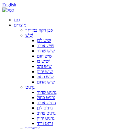
English
בַּיִת
מוצרים
אבן דקה במיוחד
שַׁיִשׁ
שיש לבן
שיש אפור
שיש שחור
שיש חום
שיש בז'
שיש זהב
שיש ירוק
שיש כחול
שיש אדום
גרָנִיט
גרניט שחור
גרניט כחול
גרניט אפור
גרניט לבן
גרניט צהוב
גרניט ירוק
גרנט ורוד
טרוורטין