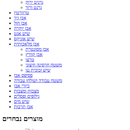
גרניט ירוק
גרנט ורוד
טרוורטין
אֶבֶן גִיר
אבן חול
אבן יוקרה
שיש אגט
שיש אוניקס
אבן מלאכותית
אבן מסונטרת
אבן קוורץ
טרצו
משטח חרסינה חיצוני
שיש זכוכית ננו
פסיפס אבן
משטח עבודה ושולחן עבודה
כיורי אבן
מצבות ומצבות
גילופים ופסלים
שיש מים
אבן תרבות
מוצרים נבחרים