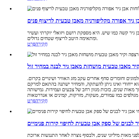
ן גיר אפורה מקליפורניה מאבן טבעית לריצוף פנים
אבן גיר קשה כמו שיש. היא מספקת רושם ויזואלי יוקרתי ועשיר
ומתאימה היטב לריצוף שטחים גדולים.
חֲקִירָה
פְּרָט
יר מאבן טבעית מושחזת מאבן גיר לבנה במחיר זול
מוגים וחומרים סחף אחרים עקב מזג האוויר ושינויים בקרום.
ך מאות שנים, בזכות מגוון רחב של צבעים ועמידות. גמישותה
חֲקִירָה
פְּרָט
יר לבנים של ספק אבן טבעית לחיפוי קירות פנימיים
ני מאות מיליוני שנים, ולבסוף נוצרה לאחר התנגשות ארוכת