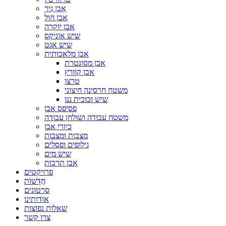
אֶבֶן גִיר
אבן חול
אבן יוקרה
שיש אוניקס
שיש אגט
אבן מלאכותית
אבן מסונטרת
אבן קוורץ
טרצו
משטח חרסינה חיצוני
שיש זכוכית ננו
פסיפס אבן
משטח עבודה ושולחן עבודה
כיורי אבן
מצבות ומצבות
גילופים ופסלים
שיש מים
אבן תרבות
פרויקטים
חֲדָשׁוֹת
סרטונים
אודותינו
שאלות נפוצות
צרו קשר