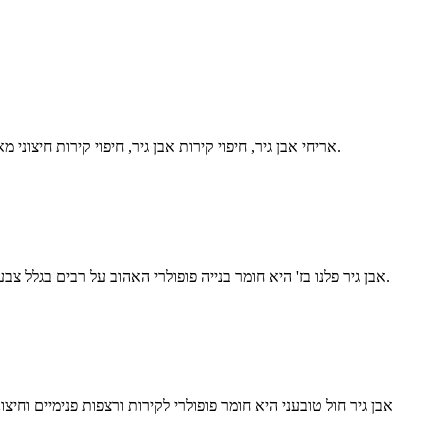
אריחי אבן גיר, חיפוי קירות אבן גיר, חיפוי קירות חיצוני מאבן גיר, חזיתות אבן גיר, אריחי אבן גיר חיצוניים, ווילת אבן גיר הן כולן אפשרויות מצוינות לשיפור האסתטיקה והעמידות של החללים שלכם.
אבן גיר פלנו בז' היא חומר בנייה פופולרי האהוב על רבים בגלל צבעו ומרקמו המתוחכמים; לעתים קרובות הוא בצבע בז' עם מרקם זהוב המעניק לו מראה יוקרתי ואופנתי כאשר משתמשים בו בעיצוב ועיצוב.
אבן גיר חול טובעני היא חומר פופולרי לקירות ורצפות פנימיים וחיצו