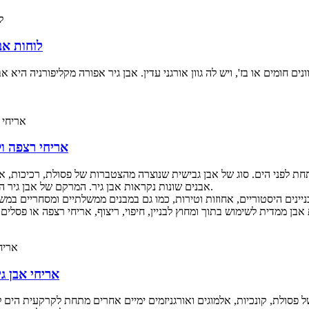
לוחות אב
ם חומים או בז', ויש לה גוון אורגני עדין. אבן גיר אפורה מקליפורניה היא 
אריחי רצפה וק
חת לפני הים. סוג של אבן גבישית שנוצרה מהצטברות של פסולת, רכיכות, אל
אבנים שונות נקראות אבן גיר. המרקם של אבן גיר הוא ייחודי ואינו ניתן להעתקה, והמחיר ישתנה בהתאם למרקם.
יינים היסטוריים, אחוזות וטירות, כמו גם במבנים ממשלתיים ומסחריים במש
אריחי אבן ג
פסולת, קונכיות, אלמוגים ואורגניזמים ימיים אחרים מתחת לקרקעית הים לפ