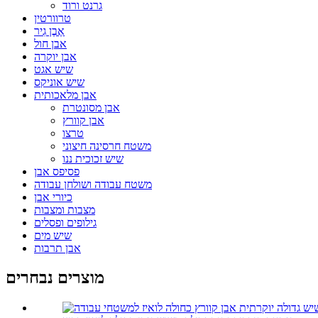
גרנט ורוד
טרוורטין
אֶבֶן גִיר
אבן חול
אבן יוקרה
שיש אגט
שיש אוניקס
אבן מלאכותית
אבן מסונטרת
אבן קוורץ
טרצו
משטח חרסינה חיצוני
שיש זכוכית ננו
פסיפס אבן
משטח עבודה ושולחן עבודה
כיורי אבן
מצבות ומצבות
גילופים ופסלים
שיש מים
אבן תרבות
מוצרים נבחרים