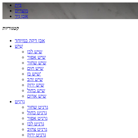
בַּיִת
מוצרים
אֶבֶן גִיר
קטגוריות
אבן דקה במיוחד
שַׁיִשׁ
שיש לבן
שיש אפור
שיש שחור
שיש חום
שיש בז'
שיש זהב
שיש ירוק
שיש כחול
שיש אדום
גרָנִיט
גרניט שחור
גרניט כחול
גרניט אפור
גרניט לבן
גרניט צהוב
גרניט ירוק