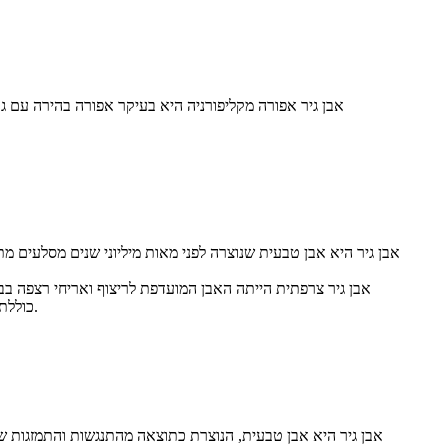
אבן גיר אפורה מקליפורניה היא בעיקר אפורה בהירה עם גווני
אבן גיר היא אבן טבעית שנוצרה לפני מאות מיליוני שנים מסלעים מת
אבן גיר צרפתית הייתה האבן המועדפת לריצוף ואריחי רצפה בבנ
כוללת אבן ממדית לשימוש בתוך ומחוץ לבניין, חיפוי, ריצוף, אריחי רצפה או פסלים מגולפים כמו עמודים, מעקות, מזרקות, קמינים או אנדרטאות.
אבן גיר היא אבן טבעית, הנוצרת כתוצאה מהתנגשות והתמזגות של 