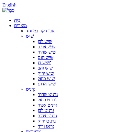
English
בַּיִת
מוצרים
אבן דקה במיוחד
שַׁיִשׁ
שיש לבן
שיש אפור
שיש שחור
שיש חום
שיש בז'
שיש זהב
שיש ירוק
שיש כחול
שיש אדום
גרָנִיט
גרניט שחור
גרניט כחול
גרניט אפור
גרניט לבן
גרניט צהוב
גרניט ירוק
גרנט ורוד
טרוורטין