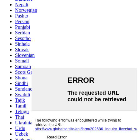
Nepali
Norwegian
Pashto
Persian
Punjabi
Serbian
Sesotho
Sinhala
Slovak
Slovenian
Somali
Samoan
Scots Gaelic
Shona
Sindhi
Sundanese
Swahili
Tajik
Tamil
Telugu
Thai
Ukrainian
Urdu
Uzbek
Vietnamese