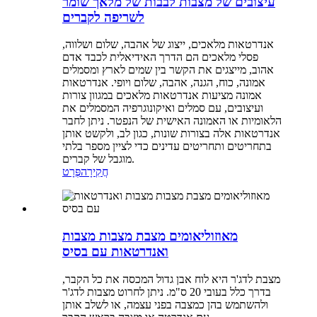
עיצובים של מצבות לבבות של מלאך שומר
לשריפה לקברים
אנדרטאות מלאכים, ייצוג של אהבה, שלום ושלווה,
פסלי מלאכים הם הדרך האידיאלית לכבד אדם
אהוב, מייצגים את הקשר בין שמים לארץ ומסמלים
אמונה, כוח, הגנה, אהבה, שלום ויופי. אנדרטאות
אמונה מציעות אנדרטאות מלאכים במגוון צורות
ועיצובים, עם סמלים ואיקונוגרפיה המסמלים את
הלאומיות או האמונה האישית של הנפטר. ניתן לחבר
אנדרטאות אלה בצורות שונות, כגון לב, ולקשט אותן
בתחריטים ותחריטים עדינים כדי לציין מספר בלתי
מוגבל של קברים.
חֲקִירָה
פְּרָט
מאוזוליאומים מצבת מצבות מצבות
ואנדרטאות עם בסיס
מצבת לדג'ר היא לוח אבן גדול המכסה את כל הקבר,
בדרך כלל בעובי 20 ס"מ. ניתן לחרוט מצבות לדג'ר
ולהשתמש בהן כמצבה בפני עצמה, או לשלב אותן