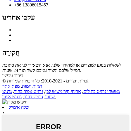
+86 13806015457
עקבו אחרינו
חֲקִירָה
לשאלות בנוגע למוצרים או למחירון שלנו, אנא השאירו לנו את כתובת
המייל שלכם וניצור עמכם קשר תוך 24 שעות.
בירור עכשיו
© זכויות יוצרים - 2010-2021: כל הזכויות שמורות.
תגיות חמות
,
מפת אתר
משטחי גרניט כחולים
,
אריחי קיר משיש לבן
,
גרניט אפור בהיר
,
גרניט
,
שחור
,
גרניט צהוב
,
גרניט אפור
שלח אימייל
x