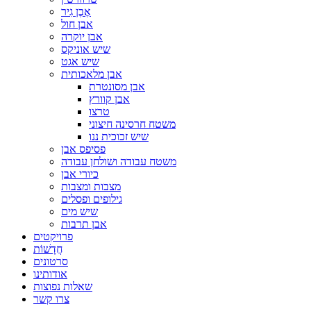
אֶבֶן גִיר
אבן חול
אבן יוקרה
שיש אוניקס
שיש אגט
אבן מלאכותית
אבן מסונטרת
אבן קוורץ
טרצו
משטח חרסינה חיצוני
שיש זכוכית ננו
פסיפס אבן
משטח עבודה ושולחן עבודה
כיורי אבן
מצבות ומצבות
גילופים ופסלים
שיש מים
אבן תרבות
פרויקטים
חֲדָשׁוֹת
סרטונים
אודותינו
שאלות נפוצות
צרו קשר