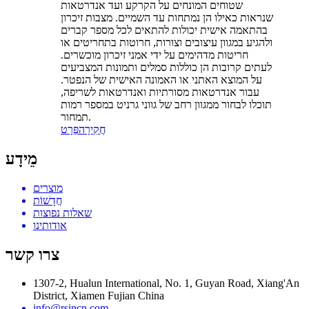
שטוחים המונחים על הקרקע ועד אנדרטאות
שנראות כאילו הן נמתחות עד השמיים. מצבות זיכרון
בהתאמה אישית יכולות להתאים לכל מספר קברים
ולהגיע במגוון עיצובים וצורות, חרוטות בתחריטים או
חריטות מדהימים על ידי אמני זיכרון מוכשרים.
לעתים קרובות הן כוללות סמלים ותמונות המצביעים
על המוצא האתני או האמונה האישית של הנפטר.
עבור אנדרטאות מסורתיות ואנדרטאות לשריפה,
תוכלו לבחור ממגוון רחב של גווני גרניט במספר רמות
תמחור.
חֲקִירָה
פְּרָט
מֵידָע
מוצרים
חֲדָשׁוֹת
שאלות נפוצות
אודותינו
צרו קשר
1307-2, Hualun International, No. 1, Guyan Road, Xiang'An
District, Xiamen Fujian China
info@rsincn.com