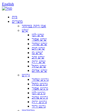
English
בַּיִת
מוצרים
אבן דקה במיוחד
שַׁיִשׁ
שיש לבן
שיש אפור
שיש שחור
שיש חום
שיש בז'
שיש זהב
שיש ירוק
שיש כחול
שיש אדום
גרָנִיט
גרניט שחור
גרניט כחול
גרניט אפור
גרניט לבן
גרניט צהוב
גרניט ירוק
גרנט ורוד
טרוורטין