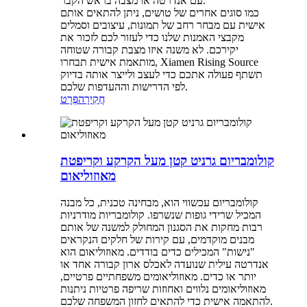
עם אנדרטה או מצבה בראש הקבר.
כמו סוגים אחרים של טושים, ניתן להתאים אותם
אישית עם מבחר רחב של תמונות, עיצובים וסמלים
מקבצי האמנות שלנו כדי לעזור לכם לזכור את
יקירכם. לא משנה איזו מצבת קבורה שטוחה
מותאמת אישית תבחרו, Xiamen Rising Source
תשתף פעולה אתכם כדי לעצב ולייצר אותה בדיוק
לפי הדרישות וההעדפות שלכם.
חֲקִירָה
פְּרָט
קולומבריום גרניט קטן מעל הקרקע וקריפטת
מאוזוליאום
קולומבריום עכשווי הוא, מבחינה טכנית, כל מבנה
המכיל שרידי גופות שנשרפו. קולומבריות מודרניות
רבות מחקות את הסגנון המחולק למשנה של אותם
מבנים מוקדמים, עם קירות של חלקים הנקראים
"נישות" המכילים כדים בודדים. מאוזוליאום הוא
אנדרטה עילית שנועדה לאכלס ארון קבורה אחד או
יותר או כדים. מאוזוליאומים משפחתיים פרטיים,
מאוזוליאומים נלווים ואחוזות שריפה פרטיות ניתנות
להתאמה אישית כדי להתאים לחזון המשפחה שלכם.