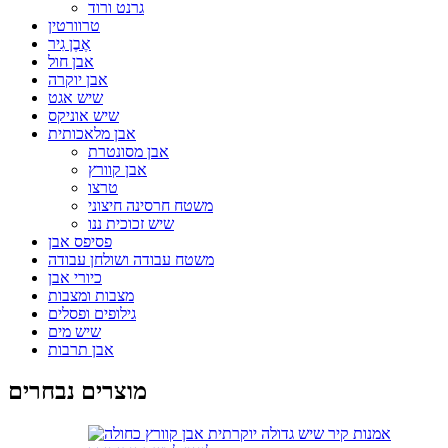
גרנט ורוד
טרוורטין
אֶבֶן גִיר
אבן חול
אבן יוקרה
שיש אגט
שיש אוניקס
אבן מלאכותית
אבן מסונטרת
אבן קוורץ
טרצו
משטח חרסינה חיצוני
שיש זכוכית ננו
פסיפס אבן
משטח עבודה ושולחן עבודה
כיורי אבן
מצבות ומצבות
גילופים ופסלים
שיש מים
אבן תרבות
מוצרים נבחרים