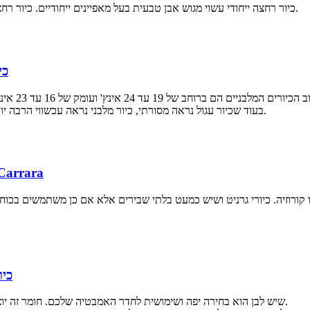
כיור רחצה ייחודי עשוי מגוש אבן טבעית בעל מאפיינים ייחודיים. כיור רחצה עצמאי מאבן שיש מביא אלגנטיות וזוהר לכל חדר אמבטיה.
כי
בעוד שכיור עגול נראה מסורתי, כיור מלבני נראה עכשווי הרבה יותר. הוא יכול להתאים יותר אם אתם שואפים למראה אופנתי.
כיורי כיור אמבטיה משיש ל
קורוזיה. כיורי גרניט ושיש כמעט בלתי שבירים אלא אם כן משתמשים בכוח ק
כיו
שיש לבן הוא בחירה יפה ושימושית לחדר האמבטיה שלכם. חומר זה יוצר אסתטיקה מדהימה ועל-זמנית בכל מקום, כולל חדרי רחצה.