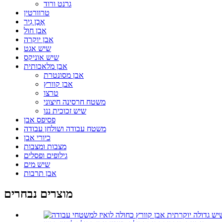
גרנט ורוד
טרוורטין
אֶבֶן גִיר
אבן חול
אבן יוקרה
שיש אגט
שיש אוניקס
אבן מלאכותית
אבן מסונטרת
אבן קוורץ
טרצו
משטח חרסינה חיצוני
שיש זכוכית ננו
פסיפס אבן
משטח עבודה ושולחן עבודה
כיורי אבן
מצבות ומצבות
גילופים ופסלים
שיש מים
אבן תרבות
מוצרים נבחרים