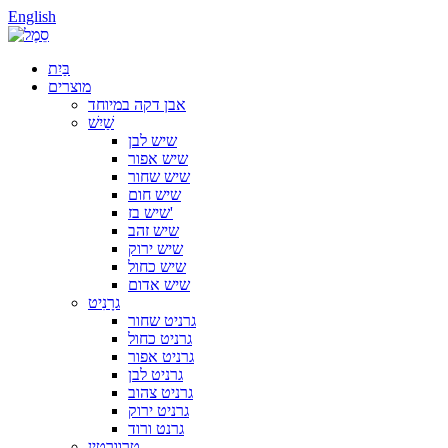
English
בַּיִת
מוצרים
אבן דקה במיוחד
שַׁיִשׁ
שיש לבן
שיש אפור
שיש שחור
שיש חום
שיש בז'
שיש זהב
שיש ירוק
שיש כחול
שיש אדום
גרָנִיט
גרניט שחור
גרניט כחול
גרניט אפור
גרניט לבן
גרניט צהוב
גרניט ירוק
גרנט ורוד
טרוורטין