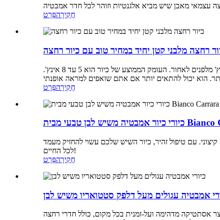
חֲקִירָה
פְּרָט
ור רחצה מלבני קטן יחיד במחיר טוב עם כיור רחצה
רוב כיורי האמבטיה העגולים הם בקוטר של 16 עד 20 אינץ', אך רוב הכיורים המלבניים הם ברוחב של 19 עד 24 אינץ' ועומק של 16 עד 23 אינץ' מלפנים לאחור. העומק הממוצע של כיור הוא 5 עד 8 אינץ'.
חֲקִירָה
פְּרָט
בן טבעי מבית Bianco Carrara
יצוני. עם טיפול זהיר, כיור השיש שלכם עשוי להחזיק מעמד
לכל החיים!
חֲקִירָה
פְּרָט
רי אמבטיה עגולים מעל דלפק סטטואריו משיש לבן