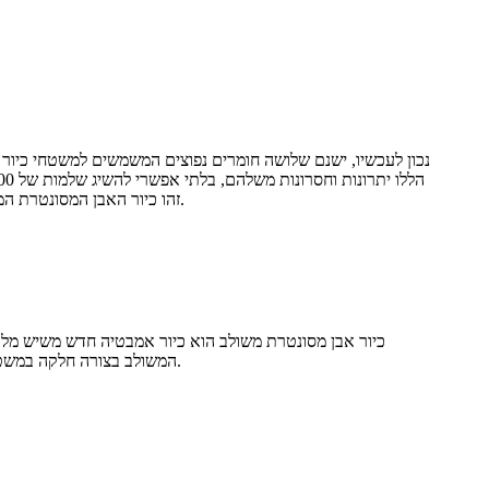
נכון לעכשיו, ישנם שלושה חומרים נפוצים המשמשים למשטחי כיור ו
זהו כיור האבן המסונטרת המשולב שלנו. כלומר, הכיור ומשטח הכיור כמכלול, עיבוד ועיצוב, בנוסף ליופי של הערך הגבוה, כיור כיור עשוי מקשה אחת הוא פרקטי מאוד.
כיור אבן מסונטרת משולב הוא כיור אמבטיה חדש משיש מלאכו
המשולב בצורה חלקה במשטח. זוהי תוספת מסוגננת ופונקציונלית לכל חדר אמבטיה. עשוי מאבן מסונטרת איכותית, כיור מסוג זה מציע עמידות ומראה אסתטי אלגנטי.