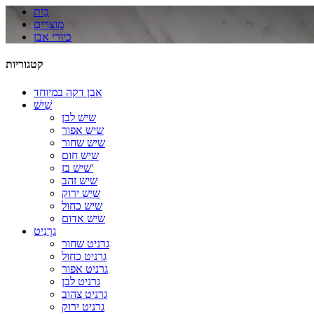
בַּיִת
מוצרים
כיורי אבן
קטגוריות
אבן דקה במיוחד
שַׁיִשׁ
שיש לבן
שיש אפור
שיש שחור
שיש חום
שיש בז'
שיש זהב
שיש ירוק
שיש כחול
שיש אדום
גרָנִיט
גרניט שחור
גרניט כחול
גרניט אפור
גרניט לבן
גרניט צהוב
גרניט ירוק