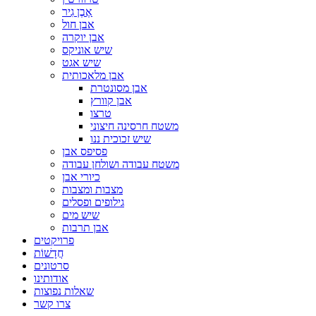
אֶבֶן גִיר
אבן חול
אבן יוקרה
שיש אוניקס
שיש אגט
אבן מלאכותית
אבן מסונטרת
אבן קוורץ
טרצו
משטח חרסינה חיצוני
שיש זכוכית ננו
פסיפס אבן
משטח עבודה ושולחן עבודה
כיורי אבן
מצבות ומצבות
גילופים ופסלים
שיש מים
אבן תרבות
פרויקטים
חֲדָשׁוֹת
סרטונים
אודותינו
שאלות נפוצות
צרו קשר