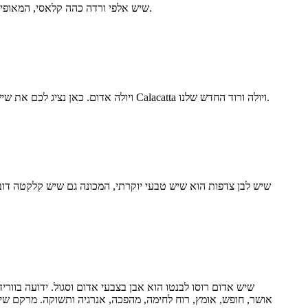
שיש אלפי ורדה כהה קלאסי, המאופיין במידה זו או אחרת של ורידים ירוקים בהירים יותר; זוהי אבן מעודנת מאוד המתאימה ליישומים פנימיים כגון רצפות, חיפוי קירות ומדרגות.
ישנם מספר צבעים שונים של שיש בסדרת Calacatta ויולה. מדובר בשיש Calacatta ויולה לבן, שיש Calacatta ויולה סגול ושיש Calacatta ויולה אדום. כאן נציג לכם את שיש Calacatta ויולה ורוד החדש שלנו.
שיש לבן צדפות הוא שיש טבעי יוקרתי, המכונה גם שיש קלקטה דובר, 
שיש אדום רוסו לבנטו הוא אבן בצבעי אדום וסגול. ידועה בוור
אושר, חופש, אומץ, רוח לחימה, מהפכה, אנרגיה ותשוקה. מרקם שיש ר