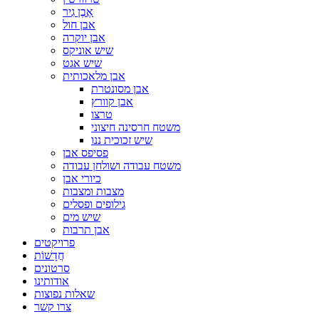
אֶבֶן גִיר
אבן חול
אבן יוקרה
שיש אוניקס
שיש אגט
אבן מלאכותית
אבן מסונטרת
אבן קוורץ
טרצו
משטח חרסינה חיצוני
שיש זכוכית ננו
פסיפס אבן
משטח עבודה ושולחן עבודה
כיורי אבן
מצבות ומצבות
גילופים ופסלים
שיש מים
אבן תרבות
פרויקטים
חֲדָשׁוֹת
סרטונים
אודותינו
שאלות נפוצות
צרו קשר