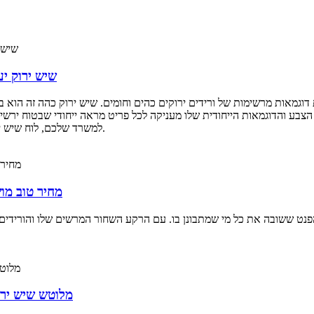
שיש ירוק י
 דוגמאות מרשימות של ורידים ירוקים כהים וחומים. שיש ירוק כהה זה הוא 
צבע והדוגמאות הייחודית שלו מעניקה לכל פריט מראה ייחודי שבטוח ירשים
למשרד שלכם, לוח שיש ירוק יערות גשם הוא בחירה נצחית ורב-תכליתית שלא תאכזב.
מחיר טוב מו
נט ששובה את כל מי שמתבונן בו. עם הרקע השחור המרשים שלו והורידים ה
armo verde alpi scuro