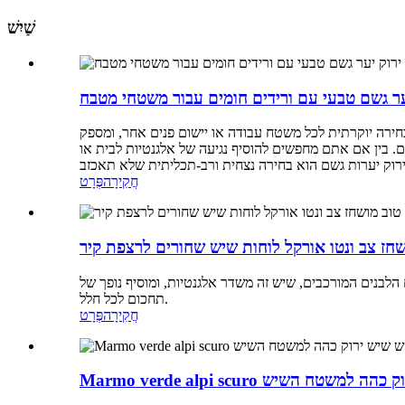
שַׁיִשׁ
ער גשם טבעי עם ורידים חומים עבור משטחי מטבח
בחירה יוקרתית לכל משטח עבודה או יישום פנים אחר, ומספק
. בין אם אתם מחפשים להוסיף נגיעה של אלגנטיות לבית או
חֲקִירָה
פְּרָט
שחז צב ונטו אורקל לוחות שיש שחורים לרצפת קיר
לבנים המורכבים, שיש זה משדר אלגנטיות, ומוסיף נופך של
תחכום לכל חלל.
חֲקִירָה
פְּרָט
M מלוטש שיש ירוק כהה למשטח השיש