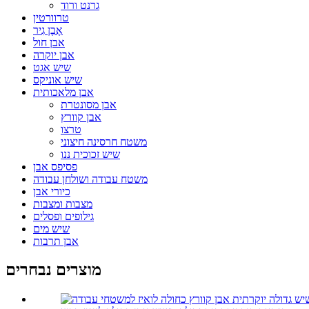
גרנט ורוד
טרוורטין
אֶבֶן גִיר
אבן חול
אבן יוקרה
שיש אגט
שיש אוניקס
אבן מלאכותית
אבן מסונטרת
אבן קוורץ
טרצו
משטח חרסינה חיצוני
שיש זכוכית ננו
פסיפס אבן
משטח עבודה ושולחן עבודה
כיורי אבן
מצבות ומצבות
גילופים ופסלים
שיש מים
אבן תרבות
מוצרים נבחרים