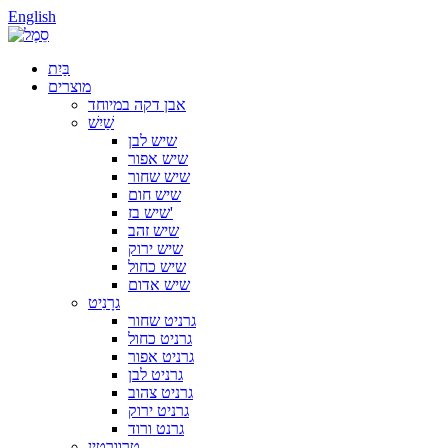
English
בַּיִת
מוצרים
אבן דקה במיוחד
שַׁיִשׁ
שיש לבן
שיש אפור
שיש שחור
שיש חום
שיש בז'
שיש זהב
שיש ירוק
שיש כחול
שיש אדום
גרָנִיט
גרניט שחור
גרניט כחול
גרניט אפור
גרניט לבן
גרניט צהוב
גרניט ירוק
גרנט ורוד
טרוורטין