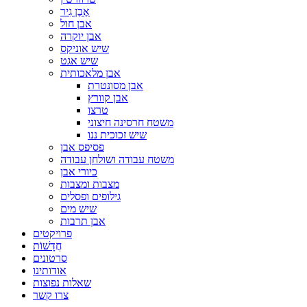
אֶבֶן גִיר
אבן חול
אבן יוקרה
שיש אוניקס
שיש אגט
אבן מלאכותית
אבן מסונטרת
אבן קוורץ
טרצו
משטח חרסינה חיצוני
שיש זכוכית ננו
פסיפס אבן
משטח עבודה ושולחן עבודה
כיורי אבן
מצבות ומצבות
גילופים ופסלים
שיש מים
אבן תרבות
פרויקטים
חֲדָשׁוֹת
סרטונים
אודותינו
שאלות נפוצות
צרו קשר