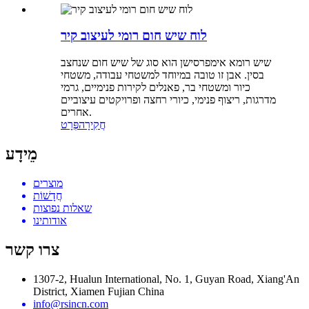
לוח שיש חום רומי לעיצוב קיר
שיש רומא אימפרסישן הוא סוג של שיש חום שנחצב
בסין. אבן זו טובה במיוחד למשטחי עבודה, משטחי
כיור ומשטחי בר, ​​פאנלים לקירות פנימיים, גרמי
מדרגות, ריצוף פנימי, כיורי רחצה ופרויקטים עיצוביים
אחרים.
חֲקִירָה
פְּרָט
מֵידָע
מוצרים
חֲדָשׁוֹת
שאלות נפוצות
אודותינו
צרו קשר
1307-2, Hualun International, No. 1, Guyan Road, Xiang'An
District, Xiamen Fujian China
info@rsincn.com