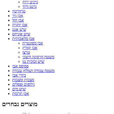
גרניט ירוק
גרנט ורוד
טרוורטין
אֶבֶן גִיר
אבן חול
אבן יוקרה
שיש אגט
שיש אוניקס
אבן מלאכותית
אבן מסונטרת
אבן קוורץ
טרצו
משטח חרסינה חיצוני
שיש זכוכית ננו
פסיפס אבן
משטח עבודה ושולחן עבודה
כיורי אבן
מצבות ומצבות
גילופים ופסלים
שיש מים
אבן תרבות
מוצרים נבחרים