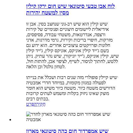
לוח אבן טבעי סיטונאי שיש חום ירקן קילין
מסין למשטח יהירות
שיש קילין הוא שיש רב-גוני שנחצב בסין. אבן זו
אידיאלית ליישומים חיצוניים ופנימיים של קירות
ורצפה, אנדרטאות, משטחי עבודה, פסיפסים,
מזרקות, חיפויי בריכות וקירות, גרמי מדרגות, אדני
חלונות ופרויקטים עיצוביים אחרים. הוא ידוע גם
בשם ג'ייד קילין אוניקס, אוניקס קילין, ג'ייד קילין
שיש, קילין אוניקס, ג'ייד יוניקורן, שיש נהר עתיק. ניתן
ללטש, לחתוך לניסור, לשייף, לציפוי אבן, להתזת חול,
לטחון גולגול וכן הלאה.
שיש קיילין פופולרי מזה שנים רבות ושכלל את בנייתו
לפעולה במגוון מקומות, במיוחד חדרי אמבטיה
הדורשים משטח כיור. משטח כיור משיש הוא חומר
מוצק שאינו ניזוק בקלות ומשמש לעתים קרובות
בבתים רבים.
חֲקִירָה
פְּרָט
שיש אמפרדור חום כהה סיטונאי מארון