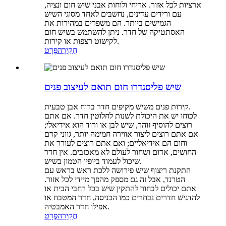
ארציות לכל אזור. אריחי ולוחות אבני שיש חום ונציה,
עם ורידים עדינים, נחשבים לאחד מסוגי השיש
הגמישים ביותר. הם משפרים במהירות את
האסתטיקה של חדר. ניתן להשתמש בשיש חום
לקישוט רצפות או קירות.
חֲקִירָה
פְּרָט
שיש פליסנדרו חום תואם לעיצוב פנים
קירות פנים משיש מקיפים חדר ברוח אבן טבעית.
לכוחו יש את היכולת לשנות לחלוטין חדר. אם אתם
רוצים להוסיף זוהר, שיש לבן או ורוד הוא אידיאלי;
אם אתם רוצים ליצור אווירה חמימה יותר, גווני קרם
וחום הם אידיאליים; ואם אתם רוצים לעורר את
החושים, אדום ושחור לעולם לא מאכזבים. אין חדר
שיכול לעמוד ביופיו הטמון בשיש.
התקנת ריצוף שיש פירושה ללכת ראש בראש עם
הטרנד, אבל זה גם מספק מהפך מיידי לכל אזור.
אתם יכולים לבחור להתקין שיש בכל רחבי הבית או
להדגיש חדרים נבחרים כמו הכניסה, חדר המטבח או
אפילו חדר האמבטיה.
חֲקִירָה
פְּרָט