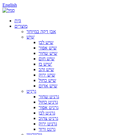
English
בַּיִת
מוצרים
אבן דקה במיוחד
שַׁיִשׁ
שיש לבן
שיש אפור
שיש שחור
שיש חום
שיש בז'
שיש זהב
שיש ירוק
שיש כחול
שיש אדום
גרָנִיט
גרניט שחור
גרניט כחול
גרניט אפור
גרניט לבן
גרניט צהוב
גרניט ירוק
גרנט ורוד
טרוורטין