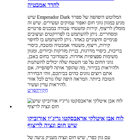
לחדר אמבטיה
שיש Emperador Dark המלוטש היפהפה של ספרד
מגיע במגוון גווני חום ואפור עמוקים ועשירים. שיש זה
מומלץ לריצוף, קירות ומשטחי עבודה במבנים פרטיים
ומסחריים. ניתן להשתמש בו לפרויקטים ועיצובים
פנימיים וחיצוניים כאחד. ניתן להשתמש בו לחיפוי
קירות, ריצוף, משטחי אמבטיה ומטבח, כיסויי
בריכות, כיסויי מדרגות, בניית מזרקות וכיורים, ומגוון
משימות ספציפיות אחרות. כשמדובר בחום באבן,
גווני החום על פני השטח שלה יכולים להשתנות
ולהיראות בבירור, מה שהופך אותה ליפהפייה. אם
אתם רוצים גוונים כהים בביתכם, זוהי הבחירה
הטובה ביותר. המראה היפה שלו גורם לכל אזור
להיראות עדין ועשיר.
חֲקִירָה
פְּרָט
לוח אבן איטלקי אראבסקטו גריג'יו אורוביקו
שיש חום ונציה לריצוף
עם גוון כפרי, שיש חום ונציה מעניק נגיעה של